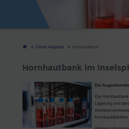
Unser Angebot
Hornhautbank
Hornhautbank im Inselspi
Die Augenhornha
Die Hornhautbank 
Lagerung und dere
Amnionmembranen p
Hornhautdefekten 
Weitere Informat