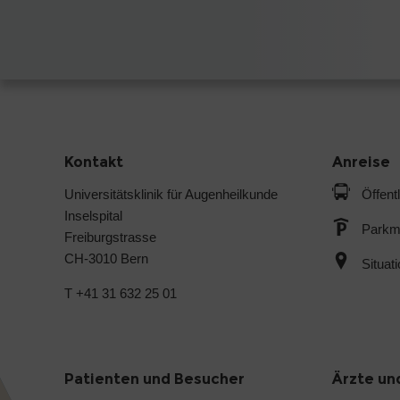
Kontakt
Anreise
Universitätsklinik für Augenheilkunde
Öffent
Inselspital
Parkmö
Freiburgstrasse
CH-3010 Bern
Situat
T +41 31 632 25 01
Patienten und Besucher
Ärzte un