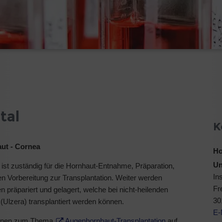
tal
K
ut - Cornea
Ho
Un
ist zuständig für die Hornhaut-Entnahme, Präparation,
Ins
n Vorbereitung zur Transplantation. Weiter werden
Fr
räpariert und gelagert, welche bei nicht-heilenden
30
(Ulzera) transplantiert werden können.
E-
ionen zum Thema
Augenhornhaut-Transplantation
auf