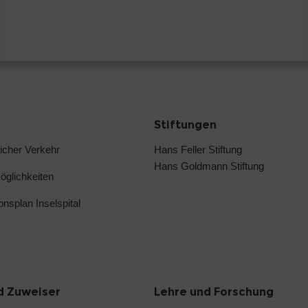
Stiftungen
licher Verkehr
Hans Feller Stiftung
Hans Goldmann Stiftung
glichkeiten
ionsplan Inselspital
d Zuweiser
Lehre und Forschung