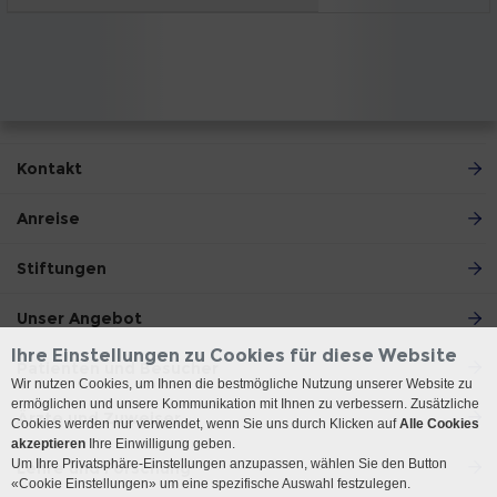
Kontakt
Anreise
Stiftungen
Unser Angebot
Ihre Einstellungen zu Cookies für diese Website
Patienten und Besucher
Wir nutzen Cookies, um Ihnen die bestmögliche Nutzung unserer Website zu
ermöglichen und unsere Kommunikation mit Ihnen zu verbessern. Zusätzliche
Ärzte und Zuweiser
Cookies werden nur verwendet, wenn Sie uns durch Klicken auf
Alle Cookies
akzeptieren
Ihre Einwilligung geben.
Um Ihre Privatsphäre-Einstellungen anzupassen, wählen Sie den Button
Lehre und Forschung
«Cookie Einstellungen» um eine spezifische Auswahl festzulegen.