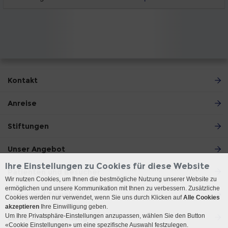
Kontakt
Anreise
Stiftungen
Unser Angebot
Ihre Einstellungen zu Cookies für diese Website
Patienten und Besucher
Wir nutzen Cookies, um Ihnen die bestmögliche Nutzung unserer Website zu
ermöglichen und unsere Kommunikation mit Ihnen zu verbessern. Zusätzliche
Ärzte und Zuweiser
Cookies werden nur verwendet, wenn Sie uns durch Klicken auf
Alle Cookies
akzeptieren
Ihre Einwilligung geben.
Um Ihre Privatsphäre-Einstellungen anzupassen, wählen Sie den Button
Lehre und Forschung
«Cookie Einstellungen» um eine spezifische Auswahl festzulegen.