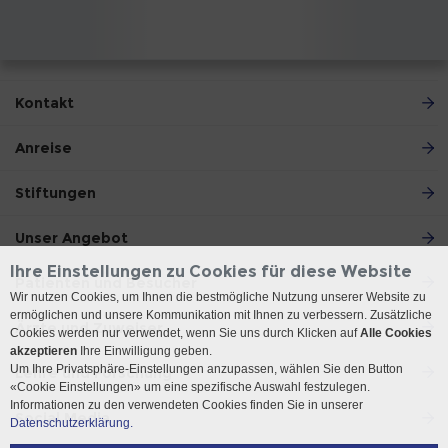
Kontakt
Anreise
Stiftungen
Unser Angebot
Ihre Einstellungen zu Cookies für diese Website
Patienten und Besucher
Wir nutzen Cookies, um Ihnen die bestmögliche Nutzung unserer Website zu
ermöglichen und unsere Kommunikation mit Ihnen zu verbessern. Zusätzliche
Ärzte und Zuweiser
Cookies werden nur verwendet, wenn Sie uns durch Klicken auf
Alle Cookies
akzeptieren
Ihre Einwilligung geben.
Um Ihre Privatsphäre-Einstellungen anzupassen, wählen Sie den Button
Lehre und Forschung
«Cookie Einstellungen» um eine spezifische Auswahl festzulegen.
Informationen zu den verwendeten Cookies finden Sie in unserer
Social Media
Datenschutzerklärung.