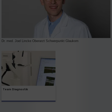
Dr. med. Joel Lincke Oberarzt Schwerpunkt Glaukom
Team Diagnostik