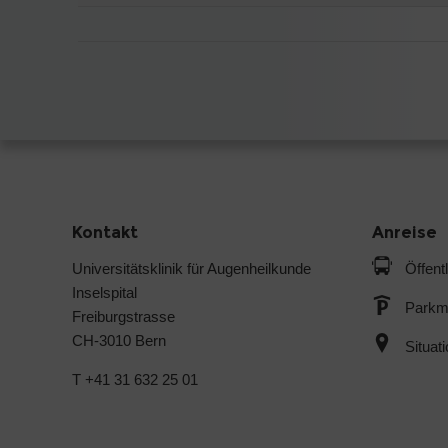
Kontakt
Anreise
Universitätsklinik für Augenheilkunde
Öffent
Inselspital
Parkmö
Freiburgstrasse
CH-3010 Bern
Situat
T +41 31 632 25 01