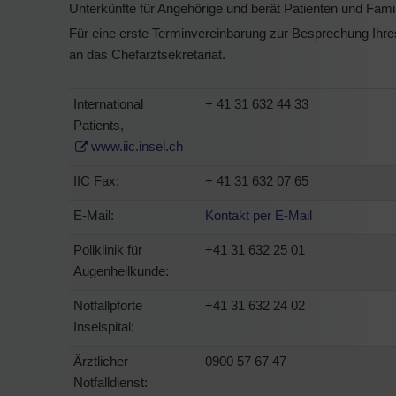
Unterkünfte für Angehörige und berät Patienten und Famil
Für eine erste Terminvereinbarung zur Besprechung Ihres
an das Chefarztsekretariat.
International
+ 41 31 632 44 33
Patients,
www.iic.insel.ch
IIC Fax:
+ 41 31 632 07 65
E-Mail:
Kontakt per E-Mail
Poliklinik für
+41 31 632 25 01
Augenheilkunde:
Notfallpforte
+41 31 632 24 02
Inselspital:
Ärztlicher
0900 57 67 47
Notfalldienst: