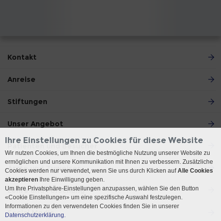
Kontakt
Anreise
Stiftungen
Unser Angebot
Ihre Einstellungen zu Cookies für diese Website
Patienten und Besucher
Wir nutzen Cookies, um Ihnen die bestmögliche Nutzung unserer Website zu
ermöglichen und unsere Kommunikation mit Ihnen zu verbessern. Zusätzliche
Ärzte und Zuweiser
Cookies werden nur verwendet, wenn Sie uns durch Klicken auf
Alle Cookies
akzeptieren
Ihre Einwilligung geben.
Um Ihre Privatsphäre-Einstellungen anzupassen, wählen Sie den Button
Lehre und Forschung
«Cookie Einstellungen» um eine spezifische Auswahl festzulegen.
Informationen zu den verwendeten Cookies finden Sie in unserer
Social Media
Datenschutzerklärung.