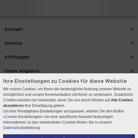
Kontakt
Anreise
Stiftungen
Unser Angebot
Ihre Einstellungen zu Cookies für diese Website
Patienten und Besucher
Wir nutzen Cookies, um Ihnen die bestmögliche Nutzung unserer Website zu
ermöglichen und unsere Kommunikation mit Ihnen zu verbessern. Zusätzliche
Ärzte und Zuweiser
Cookies werden nur verwendet, wenn Sie uns durch Klicken auf
Alle Cookies
akzeptieren
Ihre Einwilligung geben.
Um Ihre Privatsphäre-Einstellungen anzupassen, wählen Sie den Button
Lehre und Forschung
«Cookie Einstellungen» um eine spezifische Auswahl festzulegen.
Informationen zu den verwendeten Cookies finden Sie in unserer
Social Media
Datenschutzerklärung.