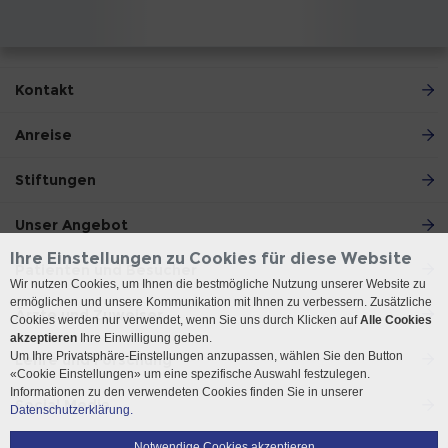
Kontakt
Anreise
Stiftungen
Unser Angebot
Ihre Einstellungen zu Cookies für diese Website
Patienten und Besucher
Wir nutzen Cookies, um Ihnen die bestmögliche Nutzung unserer Website zu
ermöglichen und unsere Kommunikation mit Ihnen zu verbessern. Zusätzliche
Ärzte und Zuweiser
Cookies werden nur verwendet, wenn Sie uns durch Klicken auf
Alle Cookies
akzeptieren
Ihre Einwilligung geben.
Um Ihre Privatsphäre-Einstellungen anzupassen, wählen Sie den Button
Lehre und Forschung
«Cookie Einstellungen» um eine spezifische Auswahl festzulegen.
Informationen zu den verwendeten Cookies finden Sie in unserer
Social Media
Datenschutzerklärung.
Notwendige Cookies akzeptieren