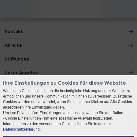
Kontakt
Anreise
Stiftungen
Unser Angebot
Ihre Einstellungen zu Cookies für diese Website
Patienten und Besucher
Wir nutzen Cookies, um Ihnen die bestmögliche Nutzung unserer Website zu
ermöglichen und unsere Kommunikation mit Ihnen zu verbessern. Zusätzliche
Ärzte und Zuweiser
Cookies werden nur verwendet, wenn Sie uns durch Klicken auf
Alle Cookies
akzeptieren
Ihre Einwilligung geben.
Um Ihre Privatsphäre-Einstellungen anzupassen, wählen Sie den Button
Lehre und Forschung
«Cookie Einstellungen» um eine spezifische Auswahl festzulegen.
Informationen zu den verwendeten Cookies finden Sie in unserer
Social Media
Datenschutzerklärung.