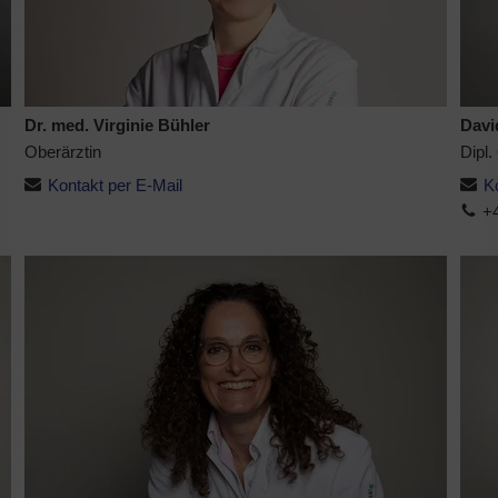
Dr. med. Virginie Bühler
Davi
Oberärztin
Dipl.
Kontakt per E-Mail
K
+4