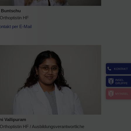
a Buntschu
 Orthoptistin HF
ontakt per E-Mail
KONTAKT
INSEL
GRUPPE
MYINSEL
ni Vallipuram
 Orthoptistin HF / Ausbildungsverantwortliche