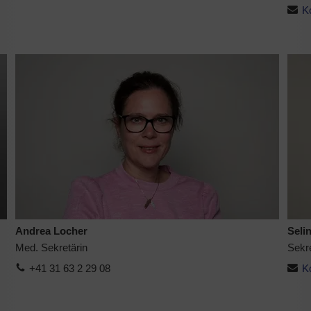
K
Andrea Locher
Seli
Med. Sekretärin
Sekre
+41 31 63 2 29 08
K