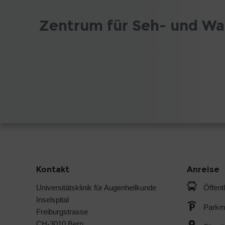
Zentrum für Seh- und W
Kontakt
Anreise
Universitätsklinik für Augenheilkunde
Öffent
Inselspital
Parkmö
Freiburgstrasse
CH-3010 Bern