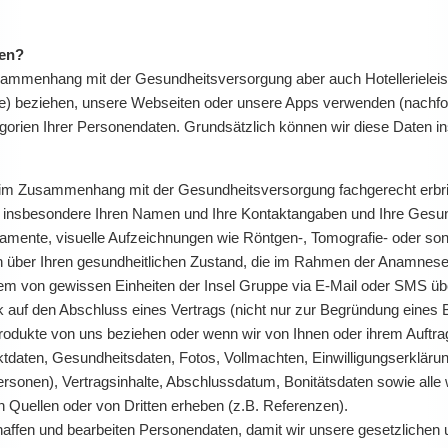
ten?
ammenhang mit der Gesundheitsversorgung aber auch Hotellerieleis
e) beziehen, unsere Webseiten oder unsere Apps verwenden (nachfol
egorien Ihrer Personendaten. Grundsätzlich können wir diese Daten
 im Zusammenhang mit der Gesundheitsversorgung fachgerecht erbr
ir insbesondere Ihren Namen und Ihre Kontaktangaben und Ihre Gesun
mente, visuelle Aufzeichnungen wie Röntgen-, Tomografie- oder son
n über Ihren gesundheitlichen Zustand, die im Rahmen der Anamnese
 von gewissen Einheiten der Insel Gruppe via E-Mail oder SMS übe
k auf den Abschluss eines Vertrags (nicht nur zur Begründung eines
Produkte von uns beziehen oder wenn wir von Ihnen oder ihrem Auftra
daten, Gesundheitsdaten, Fotos, Vollmachten, Einwilligungserklärung
onen), Vertragsinhalte, Abschlussdatum, Bonitätsdaten sowie alle 
en Quellen oder von Dritten erheben (z.B. Referenzen).
affen und bearbeiten Personendaten, damit wir unsere gesetzlichen u