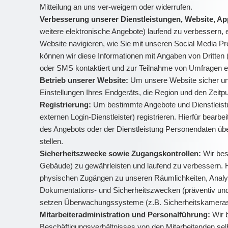
Mitteilung an uns ver-weigern oder widerrufen.
Verbesserung unserer Dienstleistungen, Website, A
weitere elektronische Angebote) laufend zu verbessern, 
Website navigieren, wie Sie mit unseren Social Media P
können wir diese Informationen mit Angaben von Dritten 
oder SMS kontaktiert und zur Teilnahme von Umfragen 
Betrieb unserer Website:
Um unsere Website sicher und
Einstellungen Ihres Endgeräts, die Region und den Zeit
Registrierung:
Um bestimmte Angebote und Dienstleistu
externen Login-Dienstleister) registrieren. Hierfür bea
des Angebots oder der Dienstleistung Personendaten übe
stellen.
Sicherheitszwecke sowie Zugangskontrollen:
Wir bes
Gebäude) zu gewährleisten und laufend zu verbessern. H
physischen Zugängen zu unseren Räumlichkeiten, Analyse
Dokumentations- und Sicherheitszwecken (präventiv und z
setzen Überwachungssysteme (z.B. Sicherheitskameras) 
Mitarbeiteradministration und Personalführung:
Wir 
Beschäftigungsverhältnisses von den Mitarbeitenden sel