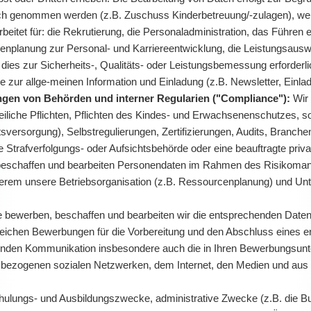
uch genommen werden (z.B. Zuschuss Kinderbetreuung/-zulagen), wer
itet für: die Rekrutierung, die Personaladministration, das Führen e
planung zur Personal- und Karriereentwicklung, die Leistungsausw
ies zur Sicherheits-, Qualitäts- oder Leistungsbemessung erforderlic
e zur allge-meinen Information und Einladung (z.B. Newsletter, Ein
gen von Behörden und interner Regularien ("Compliance"):
Wir 
eiliche Pflichten, Pflichten des Kindes- und Erwachsenenschutzes, so
tsversorgung), Selbstregulierungen, Zertifizierungen, Audits, Branc
 Strafverfolgungs- oder Aufsichtsbehörde oder eine beauftragte privat
eschaffen und bearbeiten Personendaten im Rahmen des Risikomanag
derem unsere Betriebsorganisation (z.B. Ressourcenplanung) und Un
lle bewerben, beschaffen und bearbeiten wir die entsprechenden Dat
eichen Bewerbungen für die Vorbereitung und den Abschluss eines e
nden Kommunikation insbesondere auch die in Ihren Bewerbungsunter
sbezogenen sozialen Netzwerken, dem Internet, den Medien und aus Re
ulungs- und Ausbildungszwecke, administrative Zwecke (z.B. die Bu