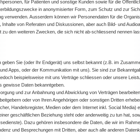
personen, für Patienten und sonstige Kunden sowie für die Öffentlic
erbildungszwecke in anonymisierter Form, zum Schutz und zur Sicher
erung verwenden. Ausserdem können wir Personendaten für die Organis
, Inhalte von Referaten und Diskussionen, aber auch Bild- und Audio
t zu den weiteren Zwecken, die sich nicht ab-schliessend nennen las
ten geben Sie (oder Ihr Endgerät) uns selbst bekannt (z.B. im Zusa
und Apps, oder der Kommunikation mit uns). Sie sind zur Bekanntgab
e jedoch beispielsweise mit uns Verträge schliessen oder unsere Lei
ns gewisse Daten bekanntgeben.
orgung und zur Anbahnung und Abwicklung von Verträgen bearbeiten,
beitgebern oder von Ihren Angehörigen oder sonstigen Dritten erhebe
her, Handelsregister, Medien oder dem Internet inkl. Social Media) e
iner geschäftlichen Beziehung steht oder anderweitig zu tun hat, sowie
alysedienste). Dazu gehören insbesondere die Daten, die wir im Ra
ondenz und Besprechungen mit Dritten, aber auch alle anderen Dat