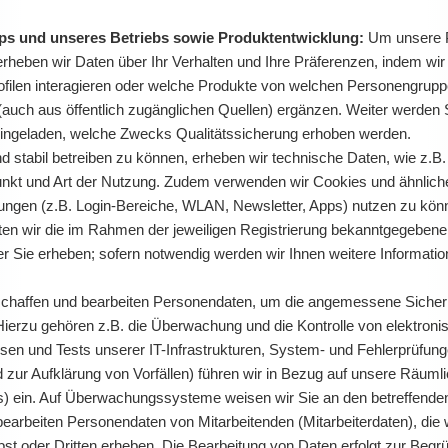
pps und unseres Betriebs sowie Produktentwicklung:
Um unsere Pr
erheben wir Daten über Ihr Verhalten und Ihre Präferenzen, indem wir
rofilen interagieren oder welche Produkte von welchen Personengrup
(auch aus öffentlich zugänglichen Quellen) ergänzen. Weiter werden 
eingeladen, welche Zwecks Qualitätssicherung erhoben werden.
 stabil betreiben zu können, erheben wir technische Daten, wie z.
punkt und Art der Nutzung. Zudem verwenden wir Cookies und ähnlich
ngen (z.B. Login-Bereiche, WLAN, Newsletter, Apps) nutzen zu könne
rbeiten wir die im Rahmen der jeweiligen Registrierung bekanntgegeb
r Sie erheben; sofern notwendig werden wir Ihnen weitere Informatio
chaffen und bearbeiten Personendaten, um die angemessene Sicherhei
ierzu gehören z.B. die Überwachung und die Kontrolle von elektroni
n und Tests unserer IT-Infrastrukturen, System- und Fehlerprüfunge
ur Aufklärung von Vorfällen) führen wir in Bezug auf unsere Räumlic
ein. Auf Überwachungssysteme weisen wir Sie an den betreffenden 
bearbeiten Personendaten von Mitarbeitenden (Mitarbeiterdaten), di
bst oder Dritten erheben. Die Bearbeitung von Daten erfolgt zur Be