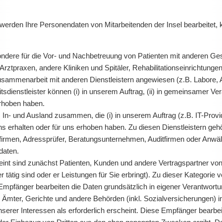
den Ihre Personendaten von Mitarbeitenden der Insel bearbeitet, 
ondere für die Vor- und Nachbetreuung von Patienten mit anderen Ge
ztpraxen, andere Kliniken und Spitäler, Rehabilitationseinrichtunge
usammenarbeit mit anderen Dienstleistern angewiesen (z.B. Labore, A
dienstleister können (i) in unserem Auftrag, (ii) in gemeinsamer Vera
erhoben haben.
 In- und Ausland zusammen, die (i) in unserem Auftrag (z.B. IT-Provid
s erhalten oder für uns erhoben haben. Zu diesen Dienstleistern gehör
rmen, Adressprüfer, Beratungsunternehmen, Auditfirmen oder Anwälte
daten.
nt sind zunächst Patienten, Kunden und andere Vertragspartner von 
ner tätig sind oder er Leistungen für Sie erbringt). Zu dieser Kategor
 Empfänger bearbeiten die Daten grundsätzlich in eigener Verantwortu
mter, Gerichte und andere Behörden (inkl. Sozialversicherungen) im
nserer Interessen als erforderlich erscheint. Diese Empfänger bearbei