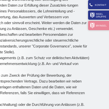
den Daten zur Erfüllung dieser Zusatzleis-tungen
KONTAKT
ines Personaldossiers, die Lohneinteilung und -
INSEL
ertung, das Auswerten und Verbessern von
GRUPPE
h oder sinnvoll erscheint. Weiter werden die Daten zur
MYINSEL
ladung zu Anlässen, Geschenke etc.) verwendet.
beschaffen und bearbeiten Personendaten zur
zialversicherungsrechtliche oder steuerrechtliche
henstandards, unserer "Corporate Governance", sowie für
e Stelle).
ements (z.B. zum Schutz vor deliktischen Aktivitäten)
ternehmensentwicklung (z.B. An- und Verkauf von
en zum Zweck der Prüfung der Bewerbung, der
ntsprechenden Vertrags. Dazu bearbeiten wir neben
lagen enthaltenen Daten und die Daten, wie wir
ferenzen, falls Sie einwilligen, dass wir Referenzen
chhaltung) oder die Durchführung von Anlässen (z.B.