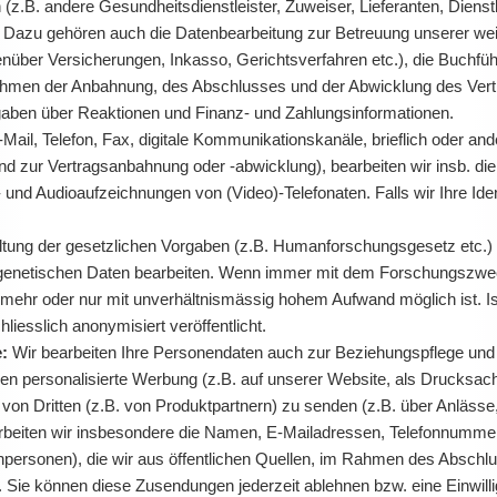
.B. andere Gesundheitsdienstleister, Zuweiser, Lieferanten, Dienstle
. Dazu gehören auch die Datenbearbeitung zur Betreuung unserer weit
ber Versicherungen, Inkasso, Gerichtsverfahren etc.), die Buchführ
Rahmen der Anbahnung, des Abschlusses und der Abwicklung des Vert
ngaben über Reaktionen und Finanz- und Zahlungsinformationen.
Mail, Telefon, Fax, digitale Kommunikationskanäle, brieflich oder a
 zur Vertragsanbahnung oder -abwicklung), bearbeiten wir insb. die 
d Audioaufzeichnungen von (Video)-Telefonaten. Falls wir Ihre Ident
ltung der gesetzlichen Vorgaben (z.B. Humanforschungsgesetz etc.
 genetischen Daten bearbeiten. Wenn immer mit dem Forschungszweck
 mehr oder nur mit unverhältnismässig hohem Aufwand möglich ist. I
iesslich anonymisiert veröffentlicht.
e:
Wir bearbeiten Ihre Personendaten auch zur Beziehungspflege un
n personalisierte Werbung (z.B. auf unserer Website, als Drucksach
von Dritten (z.B. von Produktpartnern) zu senden (z.B. über Anlässe
arbeiten wir insbesondere die Namen, E-Mailadressen, Telefonnummer
chpersonen), die wir aus öffentlichen Quellen, im Rahmen des Abschlu
en. Sie können diese Zusendungen jederzeit ablehnen bzw. eine Einwi