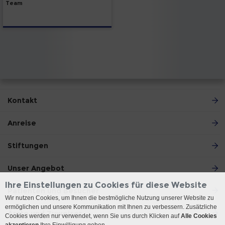
Team
Kontakt
Anreise
Stiftungen
Unser Angebot
Ihre Einstellungen zu Cookies für diese Website
Patienten und Besucher
Wir nutzen Cookies, um Ihnen die bestmögliche Nutzung unserer Website zu
ermöglichen und unsere Kommunikation mit Ihnen zu verbessern. Zusätzliche
Ärzte und Zuweiser
Cookies werden nur verwendet, wenn Sie uns durch Klicken auf
Alle Cookies