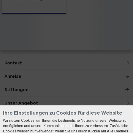
Kontakt
Anreise
Stiftungen
Unser Angebot
Ihre Einstellungen zu Cookies für diese Website
Patienten und Besucher
Wir nutzen Cookies, um Ihnen die bestmögliche Nutzung unserer Website zu
ermöglichen und unsere Kommunikation mit Ihnen zu verbessern. Zusätzliche
Ärzte und Zuweiser
Cookies werden nur verwendet, wenn Sie uns durch Klicken auf
Alle Cookies