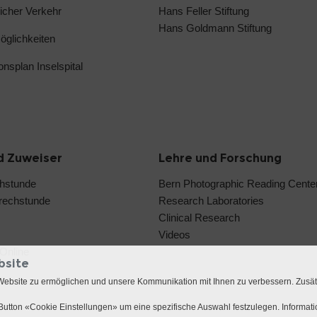
licher Verkehr
Hans Feller Stiftung
Hans Goldmann Stiftung
glichkeiten
ionsplan Inselspital
d Zuweiser
Lehre und Forschung
chstunde
Bern Photographic Reading Cent
rechstunde
Research Laboratories
Clinical Research
Videos
Online
bsite
Website zu ermöglichen und unsere Kommunikation mit Ihnen zu verbessern. Zusä
utton «Cookie Einstellungen» um eine spezifische Auswahl festzulegen. Informat