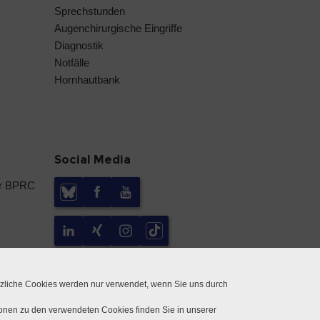
Sprechstunden
Augenchirurgische Eingriffe
Diagnostik
Notfälle
Hornhautbank
Social Media
er BPRC
tzliche Cookies werden nur verwendet, wenn Sie uns durch
ionen zu den verwendeten Cookies finden Sie in unserer