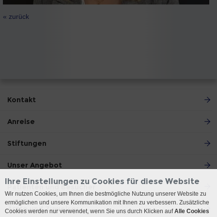
« zurück
Kontakt
Anreise
Stiftungen
Unser Angebot
Ihre Einstellungen zu Cookies für diese Website
Patienten und Besucher
Wir nutzen Cookies, um Ihnen die bestmögliche Nutzung unserer Website zu
ermöglichen und unsere Kommunikation mit Ihnen zu verbessern. Zusätzliche
Ärzte und Zuweiser
Cookies werden nur verwendet, wenn Sie uns durch Klicken auf
Alle Cookies