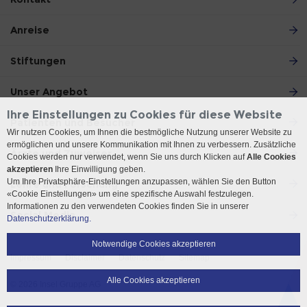
Anreise
Stiftungen
Unser Angebot
Ihre Einstellungen zu Cookies für diese Website
Patienten und Besucher
Wir nutzen Cookies, um Ihnen die bestmögliche Nutzung unserer Website zu
ermöglichen und unsere Kommunikation mit Ihnen zu verbessern. Zusätzliche
Ärzte und Zuweiser
Cookies werden nur verwendet, wenn Sie uns durch Klicken auf
Alle Cookies
akzeptieren
Ihre Einwilligung geben.
Um Ihre Privatsphäre-Einstellungen anzupassen, wählen Sie den Button
Lehre und Forschung
«Cookie Einstellungen» um eine spezifische Auswahl festzulegen.
Informationen zu den verwendeten Cookies finden Sie in unserer
Social Media
Datenschutzerklärung.
Notwendige Cookies akzeptieren
Impressum
Disclaimer
Datenschutz
Sitemap
Alle Cookies akzeptieren
© 2026 Insel Gruppe AG