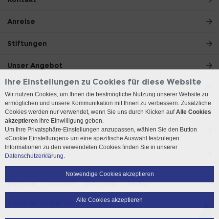
Anreise
Stiftungen
Unser Angebot
Ihre Einstellungen zu Cookies für diese Website
Patienten und Besucher
Wir nutzen Cookies, um Ihnen die bestmögliche Nutzung unserer Website zu
ermöglichen und unsere Kommunikation mit Ihnen zu verbessern. Zusätzliche
Ärzte und Zuweiser
Cookies werden nur verwendet, wenn Sie uns durch Klicken auf
Alle Cookies
akzeptieren
Ihre Einwilligung geben.
Um Ihre Privatsphäre-Einstellungen anzupassen, wählen Sie den Button
Lehre und Forschung
«Cookie Einstellungen» um eine spezifische Auswahl festzulegen.
Informationen zu den verwendeten Cookies finden Sie in unserer
Social Media
Datenschutzerklärung.
Notwendige Cookies akzeptieren
Impressum
Disclaimer
Datenschutz
Sitemap
Alle Cookies akzeptieren
© 2026 Insel Gruppe AG