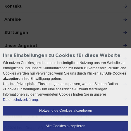
Kontakt
Anreise
Stiftungen
Unser Angebot
Ihre Einstellungen zu Cookies für diese Website
Patienten und Besucher
Wir nutzen Cookies, um Ihnen die bestmögliche Nutzung unserer Website zu
ermöglichen und unsere Kommunikation mit Ihnen zu verbessern. Zusätzliche
Ärzte und Zuweiser
Cookies werden nur verwendet, wenn Sie uns durch Klicken auf
Alle Cookies
akzeptieren
Ihre Einwilligung geben.
Um Ihre Privatsphäre-Einstellungen anzupassen, wählen Sie den Button
Lehre und Forschung
«Cookie Einstellungen» um eine spezifische Auswahl festzulegen.
Informationen zu den verwendeten Cookies finden Sie in unserer
Social Media
Datenschutzerklärung.
Notwendige Cookies akzeptieren
Impressum
Disclaimer
Datenschutz
Sitemap
Alle Cookies akzeptieren
© 2026 Insel Gruppe AG