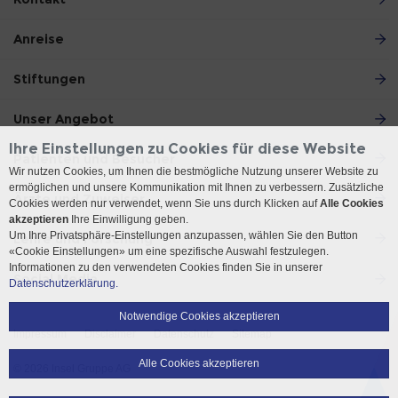
Anreise
Stiftungen
Unser Angebot
Ihre Einstellungen zu Cookies für diese Website
Patienten und Besucher
Wir nutzen Cookies, um Ihnen die bestmögliche Nutzung unserer Website zu
ermöglichen und unsere Kommunikation mit Ihnen zu verbessern. Zusätzliche
Ärzte und Zuweiser
Cookies werden nur verwendet, wenn Sie uns durch Klicken auf
Alle Cookies
akzeptieren
Ihre Einwilligung geben.
Um Ihre Privatsphäre-Einstellungen anzupassen, wählen Sie den Button
Lehre und Forschung
«Cookie Einstellungen» um eine spezifische Auswahl festzulegen.
Informationen zu den verwendeten Cookies finden Sie in unserer
Social Media
Datenschutzerklärung.
Notwendige Cookies akzeptieren
Impressum
Disclaimer
Datenschutz
Sitemap
Alle Cookies akzeptieren
© 2026 Insel Gruppe AG