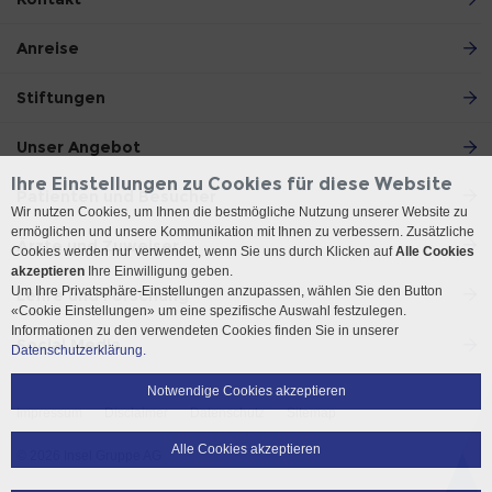
Anreise
Stiftungen
Unser Angebot
Ihre Einstellungen zu Cookies für diese Website
Patienten und Besucher
Wir nutzen Cookies, um Ihnen die bestmögliche Nutzung unserer Website zu
ermöglichen und unsere Kommunikation mit Ihnen zu verbessern. Zusätzliche
Ärzte und Zuweiser
Cookies werden nur verwendet, wenn Sie uns durch Klicken auf
Alle Cookies
akzeptieren
Ihre Einwilligung geben.
Um Ihre Privatsphäre-Einstellungen anzupassen, wählen Sie den Button
Lehre und Forschung
«Cookie Einstellungen» um eine spezifische Auswahl festzulegen.
Informationen zu den verwendeten Cookies finden Sie in unserer
Social Media
Datenschutzerklärung.
Notwendige Cookies akzeptieren
Impressum
Disclaimer
Datenschutz
Sitemap
Alle Cookies akzeptieren
© 2026 Insel Gruppe AG