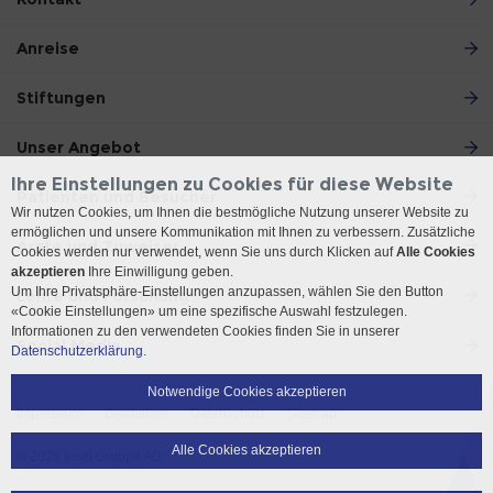
Anreise
Stiftungen
Unser Angebot
Ihre Einstellungen zu Cookies für diese Website
Patienten und Besucher
Wir nutzen Cookies, um Ihnen die bestmögliche Nutzung unserer Website zu
ermöglichen und unsere Kommunikation mit Ihnen zu verbessern. Zusätzliche
Ärzte und Zuweiser
Cookies werden nur verwendet, wenn Sie uns durch Klicken auf
Alle Cookies
akzeptieren
Ihre Einwilligung geben.
Um Ihre Privatsphäre-Einstellungen anzupassen, wählen Sie den Button
Lehre und Forschung
«Cookie Einstellungen» um eine spezifische Auswahl festzulegen.
Informationen zu den verwendeten Cookies finden Sie in unserer
Social Media
Datenschutzerklärung.
Notwendige Cookies akzeptieren
Impressum
Disclaimer
Datenschutz
Sitemap
Alle Cookies akzeptieren
© 2026 Insel Gruppe AG