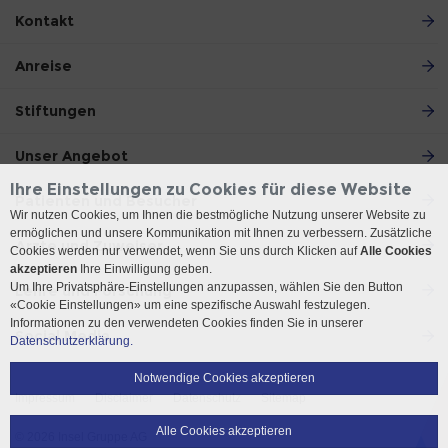
Kontakt
Anreise
Stiftungen
Unser Angebot
Ihre Einstellungen zu Cookies für diese Website
Patienten und Besucher
Wir nutzen Cookies, um Ihnen die bestmögliche Nutzung unserer Website zu
ermöglichen und unsere Kommunikation mit Ihnen zu verbessern. Zusätzliche
Ärzte und Zuweiser
Cookies werden nur verwendet, wenn Sie uns durch Klicken auf
Alle Cookies
akzeptieren
Ihre Einwilligung geben.
Um Ihre Privatsphäre-Einstellungen anzupassen, wählen Sie den Button
Lehre und Forschung
«Cookie Einstellungen» um eine spezifische Auswahl festzulegen.
Informationen zu den verwendeten Cookies finden Sie in unserer
Social Media
Datenschutzerklärung.
Notwendige Cookies akzeptieren
Impressum
Disclaimer
Datenschutz
Sitemap
Alle Cookies akzeptieren
© 2026 Insel Gruppe AG