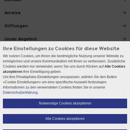
Anreise
Stiftungen
Unser Angebot
Ihre Einstellungen zu Cookies für diese Website
Patienten und Besucher
Wir nutzen Cookies, um Ihnen die bestmögliche Nutzung unserer Website zu
ermöglichen und unsere Kommunikation mit Ihnen zu verbessern. Zusätzliche
Ärzte und Zuweiser
Cookies werden nur verwendet, wenn Sie uns durch Klicken auf
Alle Cookies
akzeptieren
Ihre Einwilligung geben.
Um Ihre Privatsphäre-Einstellungen anzupassen, wählen Sie den Button
Lehre und Forschung
«Cookie Einstellungen» um eine spezifische Auswahl festzulegen.
Informationen zu den verwendeten Cookies finden Sie in unserer
Social Media
Datenschutzerklärung.
Notwendige Cookies akzeptieren
Impressum
Disclaimer
Datenschutz
Sitemap
Alle Cookies akzeptieren
© 2026 Insel Gruppe AG