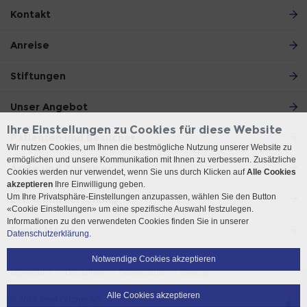
Kontakt
Anreise
Stiftungen
Unser Angebot
Ihre Einstellungen zu Cookies für diese Website
Patienten und Besucher
Wir nutzen Cookies, um Ihnen die bestmögliche Nutzung unserer Website zu
ermöglichen und unsere Kommunikation mit Ihnen zu verbessern. Zusätzliche
Ärzte und Zuweiser
Cookies werden nur verwendet, wenn Sie uns durch Klicken auf
Alle Cookies
akzeptieren
Ihre Einwilligung geben.
Um Ihre Privatsphäre-Einstellungen anzupassen, wählen Sie den Button
Lehre und Forschung
«Cookie Einstellungen» um eine spezifische Auswahl festzulegen.
Informationen zu den verwendeten Cookies finden Sie in unserer
Social Media
Datenschutzerklärung.
Notwendige Cookies akzeptieren
Impressum
Disclaimer
Datenschutz
Sitemap
Alle Cookies akzeptieren
© 2026 Insel Gruppe AG