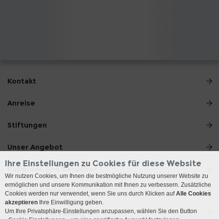
Kontakt
Anreise
Stiftungen
Unser Angebot
Ihre Einstellungen zu Cookies für diese Website
Patienten und Besucher
Wir nutzen Cookies, um Ihnen die bestmögliche Nutzung unserer Website zu
ermöglichen und unsere Kommunikation mit Ihnen zu verbessern. Zusätzliche
Ärzte und Zuweiser
Cookies werden nur verwendet, wenn Sie uns durch Klicken auf
Alle Cookies
akzeptieren
Ihre Einwilligung geben.
Um Ihre Privatsphäre-Einstellungen anzupassen, wählen Sie den Button
Lehre und Forschung