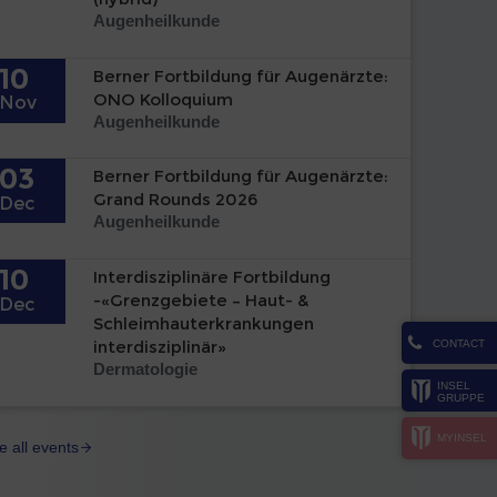
Augenheilkunde
10
Berner Fortbildung für Augenärzte:
ONO Kolloquium
Nov
Augenheilkunde
03
Berner Fortbildung für Augenärzte:
Grand Rounds 2026
Dec
Augenheilkunde
10
Interdisziplinäre Fortbildung
-«Grenzgebiete – Haut- &
Dec
Schleimhauterkrankungen
interdisziplinär»
CONTACT
Dermatologie
INSEL
GRUPPE
MYINSEL
e all events