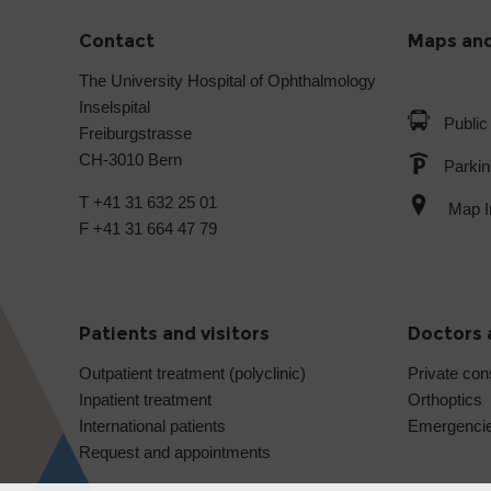
Contact
Maps and
The University Hospital of Ophthalmology
Inselspital
Public
Freiburgstrasse
CH-3010 Bern
Parkin
T +41 31 632 25 01
Map In
F +41 31 664 47 79
Patients and visitors
Doctors 
Outpatient treatment (polyclinic)
Private con
Inpatient treatment
Orthoptics
International patients
Emergenci
Request and appointments