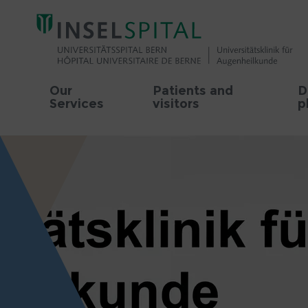
Our
Patients and
D
Services
visitors
p