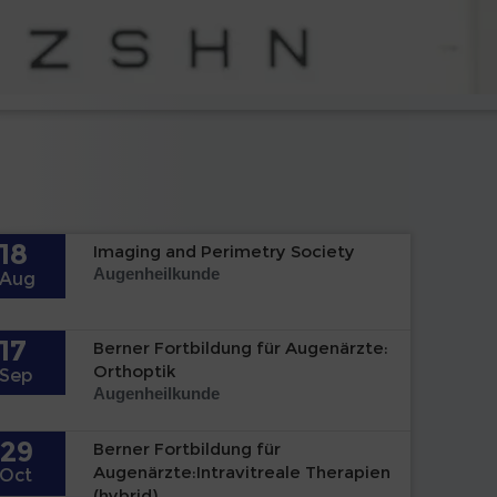
18
Imaging and Perimetry Society
Augenheilkunde
Aug
17
Berner Fortbildung für Augenärzte:
Orthoptik
Sep
Augenheilkunde
29
Berner Fortbildung für
Augenärzte:Intravitreale Therapien
Oct
(hybrid)