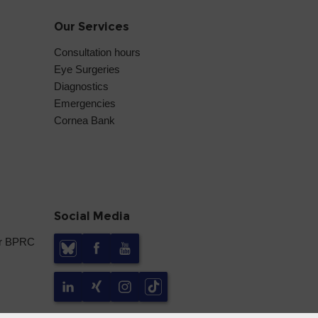
Our Services
Consultation hours
Eye Surgeries
Diagnostics
Emergencies
Cornea Bank
Social Media
er BPRC