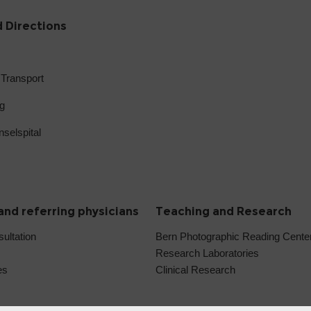
 Directions
 Transport
g
selspital
and referring physicians
Teaching and Research
sultation
Bern Photographic Reading Cent
Research Laboratories
es
Clinical Research