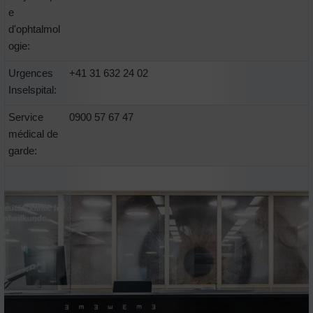
e
d'ophtalmol
ogie:
Urgences
+41 31 632 24 02
Inselspital:
Service
0900 57 67 47
médical de
garde: