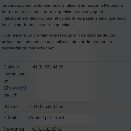
les rendez-vous, à clarifier les formalités d'admission à l'hôpital, à
fournir une assistance pour l'organisation du voyage et
l'hébergement des proches, et conseille les patients ainsi que leurs
familles sur toutes les autres questions.
Pour prendre un premier rendez-vous afin de discuter de vos
préoccupations médicales, veuillez contacter directement le
secrétariat du médecin-chef.
Patients
+ 41 31 632 44 33
internationa
ux,
www.iic.i
nsel.ch
IIC Fax:
+ 41 31 632 07 65
E-Mail:
Contact par e-mail
Polycliniqu
+41 31 632 25 01