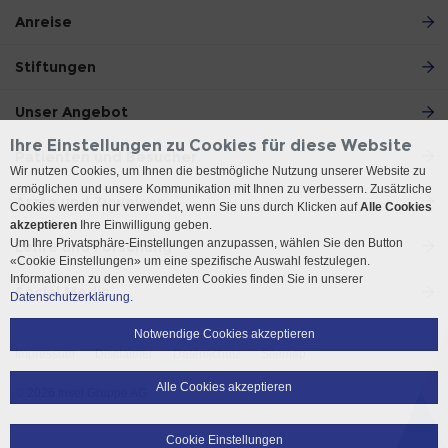
Anreise
Stiftungen
Unser Angebot
Ihre Einstellungen zu Cookies für diese Website
Patienten und Besucher
Wir nutzen Cookies, um Ihnen die bestmögliche Nutzung unserer Website zu
ermöglichen und unsere Kommunikation mit Ihnen zu verbessern. Zusätzliche
Ärzte und Zuweiser
Cookies werden nur verwendet, wenn Sie uns durch Klicken auf
Alle Cookies
akzeptieren
Ihre Einwilligung geben.
Um Ihre Privatsphäre-Einstellungen anzupassen, wählen Sie den Button
Lehre und Forschung
«Cookie Einstellungen» um eine spezifische Auswahl festzulegen.
Informationen zu den verwendeten Cookies finden Sie in unserer
Social Media
Datenschutzerklärung.
Notwendige Cookies akzeptieren
Impressum
Disclaimer
Datenschutz
Sitemap
Alle Cookies akzeptieren
© 2026 Insel Gruppe AG
Cookie Einstellungen