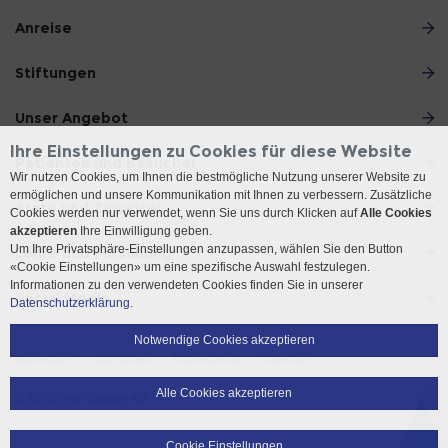
Anreise
Stiftungen
Unser Angebot
Ihre Einstellungen zu Cookies für diese Website
Patienten und Besucher
Wir nutzen Cookies, um Ihnen die bestmögliche Nutzung unserer Website zu
ermöglichen und unsere Kommunikation mit Ihnen zu verbessern. Zusätzliche
Ärzte und Zuweiser
Cookies werden nur verwendet, wenn Sie uns durch Klicken auf
Alle Cookies
akzeptieren
Ihre Einwilligung geben.
Um Ihre Privatsphäre-Einstellungen anzupassen, wählen Sie den Button
Lehre und Forschung
«Cookie Einstellungen» um eine spezifische Auswahl festzulegen.
Informationen zu den verwendeten Cookies finden Sie in unserer
Social Media
Datenschutzerklärung.
Notwendige Cookies akzeptieren
Impressum
Disclaimer
Datenschutz
Sitemap
Alle Cookies akzeptieren
© 2026 Insel Gruppe AG
Cookie Einstellungen