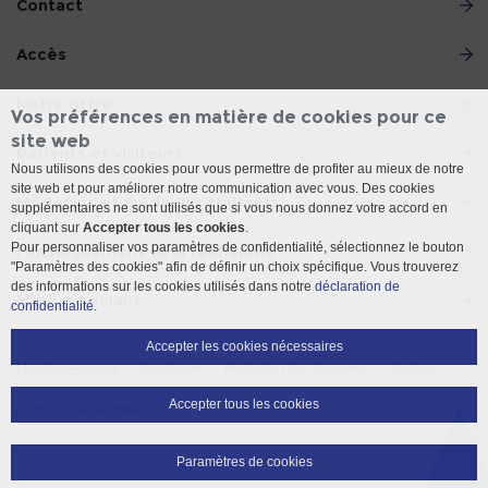
Contact
Accès
Notre offre
Vos préférences en matière de cookies pour ce
site web
Patients et visiteurs
Nous utilisons des cookies pour vous permettre de profiter au mieux de notre
site web et pour améliorer notre communication avec vous. Des cookies
Médecins et médecins traitants
supplémentaires ne sont utilisés que si vous nous donnez votre accord en
cliquant sur
Accepter tous les cookies
.
Pour personnaliser vos paramètres de confidentialité, sélectionnez le bouton
l'enseignement et la recherche
"Paramètres des cookies" afin de définir un choix spécifique. Vous trouverez
des informations sur les cookies utilisés dans notre
déclaration de
Médias sociaux
confidentialité
.
Accepter les cookies nécessaires
Mentions légales
Disclaimer
Protection des données
Sitemap
Accepter tous les cookies
© 2026 Insel Gruppe AG
Paramètres de cookies