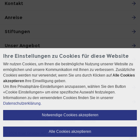
Kontakt
Anreise
Stiftungen
Unser Angebot
Ihre Einstellungen zu Cookies für diese Website
Patienten und Besucher
Wir nutzen Cookies, um Ihnen die bestmögliche Nutzung unserer Website zu
ermöglichen und unsere Kommunikation mit Ihnen zu verbessern. Zusätzliche
Ärzte und Zuweiser
Cookies werden nur verwendet, wenn Sie uns durch Klicken auf
Alle Cookies
akzeptieren
Ihre Einwilligung geben.
Um Ihre Privatsphäre-Einstellungen anzupassen, wählen Sie den Button
Lehre und Forschung
«Cookie Einstellungen» um eine spezifische Auswahl festzulegen.
Informationen zu den verwendeten Cookies finden Sie in unserer
Social Media
Datenschutzerklärung.
Notwendige Cookies akzeptieren
Impressum
Disclaimer
Datenschutz
Sitemap
Alle Cookies akzeptieren
© 2026 Insel Gruppe AG