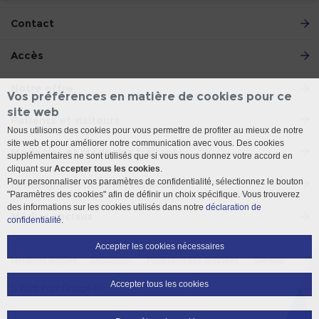
Contact
Accès
Notre offre
Vos préférences en matière de cookies pour ce
site web
Patients et visiteurs
Nous utilisons des cookies pour vous permettre de profiter au mieux de notre
site web et pour améliorer notre communication avec vous. Des cookies
Médecins et médecins traitants
supplémentaires ne sont utilisés que si vous nous donnez votre accord en
cliquant sur
Accepter tous les cookies
.
Pour personnaliser vos paramètres de confidentialité, sélectionnez le bouton
l'enseignement et la recherche
"Paramètres des cookies" afin de définir un choix spécifique. Vous trouverez
des informations sur les cookies utilisés dans notre
déclaration de
Médias sociaux
confidentialité
.
Accepter les cookies nécessaires
Mentions légales
Disclaimer
Protection des données
Sitemap
Accepter tous les cookies
© 2026 Insel Gruppe AG