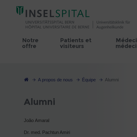
Notre
Patients et
Médeci
offre
visiteurs
médecin
A propos de nous
Équipe
Alumni
Alumni
João Amaral
Dr. med. Pachtun Amiri