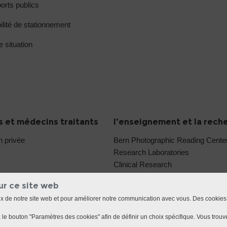
orts publics
ilité de stationnement
e situation
 et médecins traitants
l'enseignement et la rech
n privée
Bern Photographic Reading Cent
Research Laboratories
Clinical Research
ur ce site web
ux de notre site web et pour améliorer notre communication avec vous. Des cookies
le bouton "Paramètres des cookies" afin de définir un choix spécifique. Vous trouve