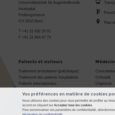
Universitätsklinik für Augenheilkunde
Transp
Inselspital
Possib
Freiburgstrasse
CH-3010 Bern
Plan d
T +41 31 632 25 01
F +41 31 664 47 79
Patients et visiteurs
Médecins
Traitement ambulatoire (policlinique)
Consultatio
Traitement des patients hospitalisés
Orthoptik
Patients internationaux
Urgences
Demande et dates
Vos préférences en matière de cookies po
Nous utilisons des cookies pour vous permettre de profiter au mie
accord en cliquant sur
Accepter tous les cookies
.
Pour personnaliser vos paramètres de confidentialité, sélectionnez 
déclaration de confidentialité
.