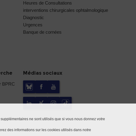
Heures de Consultations
interventions chirurgicales ophtalmologique
Diagnostic
Urgences
Banque de cornées
erche
Médias sociaux
er BPRC
 supplémentaires ne sont utilisés que si vous nous donnez votre
rez des informations sur les cookies utilisés dans notre