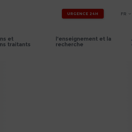
FR
URGENCE 24H
ns et
l'enseignement et la
s traitants
recherche