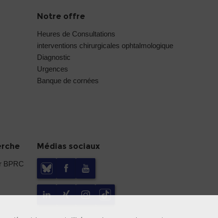
Notre offre
Heures de Consultations
interventions chirurgicales ophtalmologique
Diagnostic
Urgences
Banque de cornées
erche
Médias sociaux
er BPRC