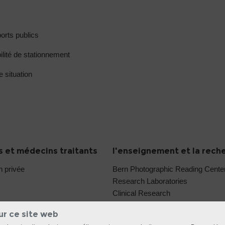
orts publics
ilité de stationnement
e situation
 et médecins traitants
l'enseignement et la rech
n privée
Bern Photographic Reading Cent
Research Laboratories
Clinical Research
ur ce site web