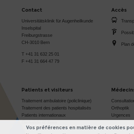
Contact
Accès
Universitätsklinik für Augenheilkunde
Transp
Inselspital
Possib
Freiburgstrasse
CH-3010 Bern
Plan d
T +41 31 632 25 01
F +41 31 664 47 79
Patients et visiteurs
Médecins
Traitement ambulatoire (policlinique)
Consultatio
Traitement des patients hospitalisés
Orthoptik
Patients internationaux
Urgences
Demande et dates
Vos préférences en matière de cookies po