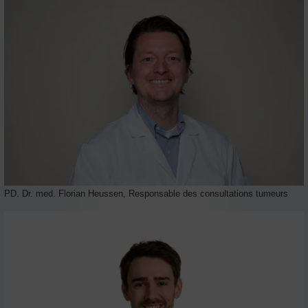
PD. Dr. med. Florian Heussen, Responsable des consultations tumeurs