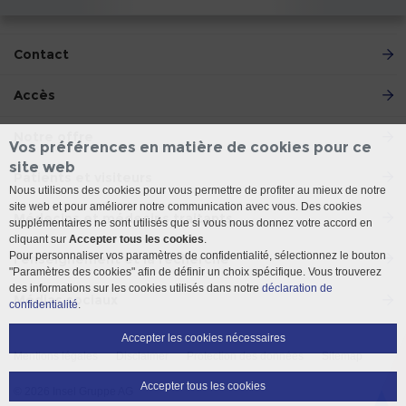
Contact
Accès
Notre offre
Vos préférences en matière de cookies pour ce
site web
Patients et visiteurs
Nous utilisons des cookies pour vous permettre de profiter au mieux de notre
site web et pour améliorer notre communication avec vous. Des cookies
Médecins et médecins traitants
supplémentaires ne sont utilisés que si vous nous donnez votre accord en
cliquant sur
Accepter tous les cookies
.
Pour personnaliser vos paramètres de confidentialité, sélectionnez le bouton
l'enseignement et la recherche
"Paramètres des cookies" afin de définir un choix spécifique. Vous trouverez
des informations sur les cookies utilisés dans notre
déclaration de
Médias sociaux
confidentialité
.
Accepter les cookies nécessaires
Mentions légales
Disclaimer
Protection des données
Sitemap
Accepter tous les cookies
© 2026 Insel Gruppe AG