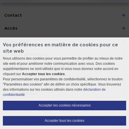
Contact
Accès
Notre offre
Vos préférences en matière de cookies pour ce
site web
Patients et visiteurs
Nous utilisons des cookies pour vous permettre de profiter au mieux de notre
site web et pour améliorer notre communication avec vous. Des cookies
Médecins et médecins traitants
supplémentaires ne sont utilisés que si vous nous donnez votre accord en
cliquant sur
Accepter tous les cookies
.
Pour personnaliser vos paramètres de confidentialité, sélectionnez le bouton
l'enseignement et la recherche
"Paramètres des cookies" afin de définir un choix spécifique. Vous trouverez
des informations sur les cookies utilisés dans notre
déclaration de
Médias sociaux
confidentialité
.
Accepter les cookies nécessaires
Mentions légales
Disclaimer
Protection des données
Sitemap
Accepter tous les cookies
© 2026 Insel Gruppe AG