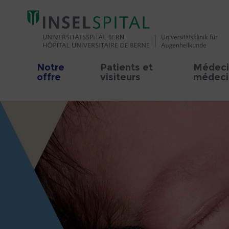
Notre
Patients et
Médeci
offre
visiteurs
médecin