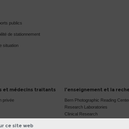
orts publics
ilité de stationnement
e situation
 et médecins traitants
l'enseignement et la rech
n privée
Bern Photographic Reading Cent
Research Laboratories
Clinical Research
ur ce site web