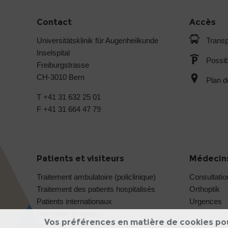
Contact
Accès
Universitätsklinik für Augenheilkunde
Transp
Inselspital
Possib
Freiburgstrasse
CH-3010 Bern
Plan d
T +41 31 632 25 01
F +41 31 664 47 79
Patients et visiteurs
Médecins
Traitement ambulatoire (policlinique)
Consultatio
Traitement des patients hospitalisés
Orthoptik
Patients internationaux
Urgences
Demande et dates
Vos préférences en matière de cookies po