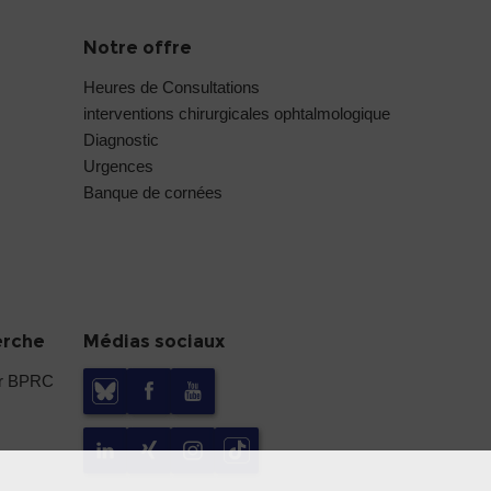
Notre offre
Heures de Consultations
interventions chirurgicales ophtalmologique
Diagnostic
Urgences
Banque de cornées
erche
Médias sociaux
er BPRC