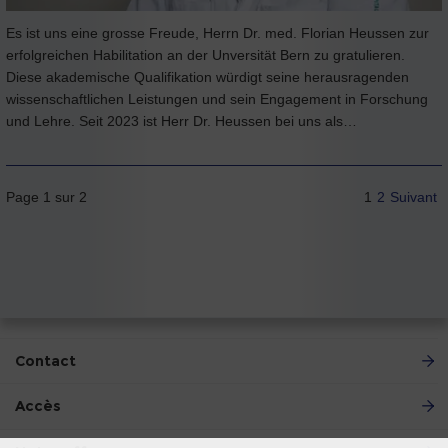
Es ist uns eine grosse Freude, Herrn Dr. med. Florian Heussen zur
erfolgreichen Habilitation an der Unversität Bern zu gratulieren.
Diese akademische Qualifikation würdigt seine herausragenden
wissenschaftlichen Leistungen und sein Engagement in Forschung
und Lehre. Seit 2023 ist Herr Dr. Heussen bei uns als…
Page 1 sur 2
1
2
Suivant
Contact
Accès