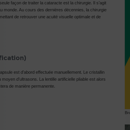
le façon de traiter la cataracte est la chirurgie. Il s’agit
au monde. Au cours des dernières décennies, la chirurgie
ettant de retrouver une acuité visuelle optimale et de
ication)
a capsule est d’abord effectuée manuellement. Le cristallin
oyen d’ultrasons. La lentille artificielle pliable est alors
estera de manière permanente.
Br