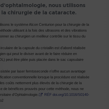
 d'ophtalmologie, nous utilisons
la chirurgie de la cataracte.
ilisons le système Alcon Centurion pour la chirurgie de la
ode utilisant à la fois des ultrasons et des vibrations
nner au chirurgien un meilleur contrôle sur le tissu du
irculaire de la capsule du cristallin est d'abord réalisée
ien qui peut le diviser avant de le faire réduire en
(IOL) peut être pliée puis placée dans le sac capsulaire
assistée par laser femtoseconde n'offre aucun avantage
fication conventionnelle lorsque la procédure est réalisée
des coûts nettement plus élevés de la chirurgie de la
nce de bénéfices prouvés pour cette méthode, nous ne
rsitaire d'Ophtalmologie.
RÉF doi.org/10.1016/S0140-
b2