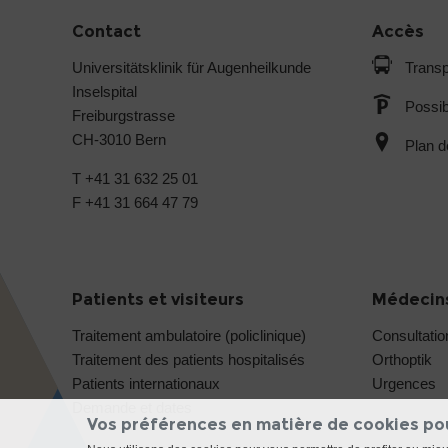
Contact
Accès
Universitätsklinik für Augenheilkunde
Transp
Inselspital
Possib
Freiburgstrasse
CH-3010 Bern
Plan d
T +41 31 632 25 01
F +41 31 664 47 79
Patients et visiteurs
Médecins
Traitement ambulatoire (policlinique)
Consultatio
Traitement des patients hospitalisés
Orthoptik
Patients internationaux
Urgences
Demande et dates
Vos préférences en matière de cookies po