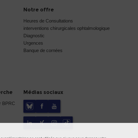
Notre offre
Heures de Consultations
interventions chirurgicales ophtalmologique
Diagnostic
Urgences
Banque de cornées
erche
Médias sociaux
er BPRC