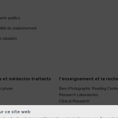
orts publics
ilité de stationnement
e situation
 et médecins traitants
l'enseignement et la rech
n privée
Bern Photographic Reading Cent
Research Laboratories
Clinical Research
ur ce site web