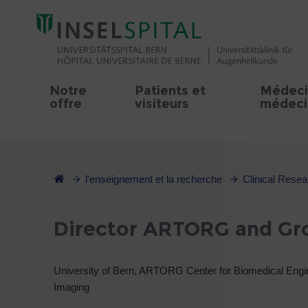
Notre
Patients et
Médeci
offre
visiteurs
médecin
l'enseignement et la recherche
Clinical Resea
Director ARTORG and Gr
University of Bern, ARTORG Center for Biomedical Enginee
Imaging