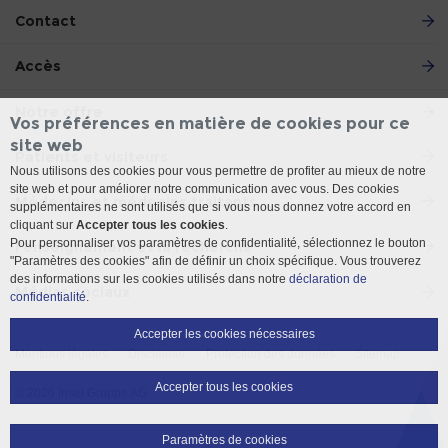
Contact
Accès
Notre offre
Vos préférences en matière de cookies pour ce
site web
Patients et visiteurs
Nous utilisons des cookies pour vous permettre de profiter au mieux de notre
site web et pour améliorer notre communication avec vous. Des cookies
Médecins et médecins traitants
supplémentaires ne sont utilisés que si vous nous donnez votre accord en
cliquant sur
Accepter tous les cookies
.
Pour personnaliser vos paramètres de confidentialité, sélectionnez le bouton
l'enseignement et la recherche
"Paramètres des cookies" afin de définir un choix spécifique. Vous trouverez
des informations sur les cookies utilisés dans notre
déclaration de
Médias sociaux
confidentialité
.
Accepter les cookies nécessaires
Mentions légales
Disclaimer
Protection des données
Sitemap
Accepter tous les cookies
© 2026 Insel Gruppe AG
Paramètres de cookies