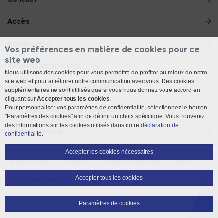
Accès
Notre offre
Vos préférences en matière de cookies pour ce
site web
Patients et visiteurs
Nous utilisons des cookies pour vous permettre de profiter au mieux de notre
site web et pour améliorer notre communication avec vous. Des cookies
Médecins et médecins traitants
supplémentaires ne sont utilisés que si vous nous donnez votre accord en
cliquant sur
Accepter tous les cookies
.
Pour personnaliser vos paramètres de confidentialité, sélectionnez le bouton
l'enseignement et la recherche
"Paramètres des cookies" afin de définir un choix spécifique. Vous trouverez
des informations sur les cookies utilisés dans notre
déclaration de
Médias sociaux
confidentialité
.
Accepter les cookies nécessaires
Mentions légales
Disclaimer
Protection des données
Sitemap
Accepter tous les cookies
© 2026 Insel Gruppe AG
Paramètres de cookies