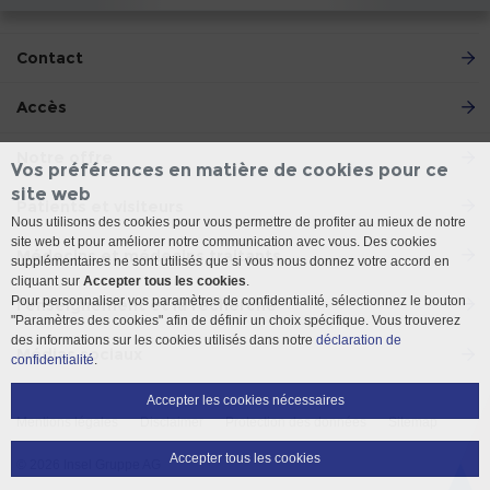
Contact
Accès
Notre offre
Vos préférences en matière de cookies pour ce
site web
Patients et visiteurs
Nous utilisons des cookies pour vous permettre de profiter au mieux de notre
site web et pour améliorer notre communication avec vous. Des cookies
Médecins et médecins traitants
supplémentaires ne sont utilisés que si vous nous donnez votre accord en
cliquant sur
Accepter tous les cookies
.
Pour personnaliser vos paramètres de confidentialité, sélectionnez le bouton
l'enseignement et la recherche
"Paramètres des cookies" afin de définir un choix spécifique. Vous trouverez
des informations sur les cookies utilisés dans notre
déclaration de
Médias sociaux
confidentialité
.
Accepter les cookies nécessaires
Mentions légales
Disclaimer
Protection des données
Sitemap
Accepter tous les cookies
© 2026 Insel Gruppe AG