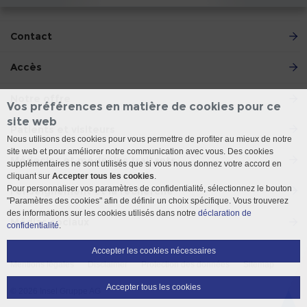
Contact
Accès
Notre offre
Vos préférences en matière de cookies pour ce
site web
Patients et visiteurs
Nous utilisons des cookies pour vous permettre de profiter au mieux de notre
site web et pour améliorer notre communication avec vous. Des cookies
Médecins et médecins traitants
supplémentaires ne sont utilisés que si vous nous donnez votre accord en
cliquant sur
Accepter tous les cookies
.
Pour personnaliser vos paramètres de confidentialité, sélectionnez le bouton
l'enseignement et la recherche
"Paramètres des cookies" afin de définir un choix spécifique. Vous trouverez
des informations sur les cookies utilisés dans notre
déclaration de
Médias sociaux
confidentialité
.
Accepter les cookies nécessaires
Mentions légales
Disclaimer
Protection des données
Sitemap
Accepter tous les cookies
© 2026 Insel Gruppe AG