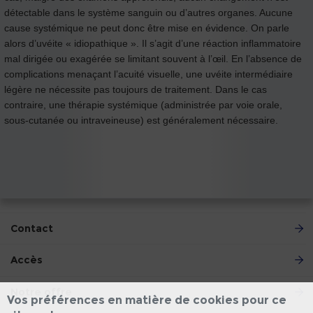
détectable dans le système sanguin ou d’autres organes. Aucune
cause systémique ne peut donc être mise en évidence. On parle
alors d’uvéite « idiopathique ». Il s’agit d’une réaction inflammatoire
mal dirigée ou exagérée se limitant souvent à l’œil. En l’absence de
complications menaçant l’acuité visuelle, une uvéite intermédiaire
légère ne nécessite pas toujours de traitement. Dans le cas
contraire, une thérapie systémique (administrée par voie orale,
sous-cutanée ou intraveineuse) est généralement nécessaire.
Contact
Accès
Notre offre
Vos préférences en matière de cookies pour ce